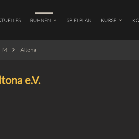
KTUELLES
BÜHNEN
SPIELPLAN
KURSE
KO
A-M
Altona
hbegriffe
SUCH
tona e.V.