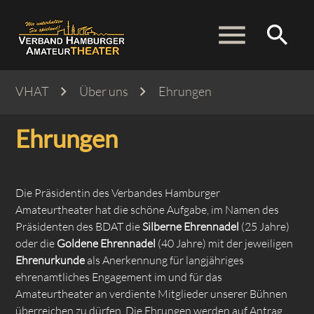
menu
search
VHAT
Über uns
Ehrungen
Suchbegriffe
SUCHEN
Ehrungen
Die Präsidentin des Verbandes Hamburger
Amateurtheater hat die schöne Aufgabe, im Namen des
Präsidenten des BDAT die
Silberne Ehrennadel
(25 Jahre)
oder die
Goldene Ehrennadel
(40 Jahre) mit der jeweiligen
Ehrenurkunde
als Anerkennung für langjähriges
ehrenamtliches Engagement im und für das
Amateurtheater an verdiente Mitglieder unserer Bühnen
überreichen zu dürfen. Die Ehrungen werden auf Antrag