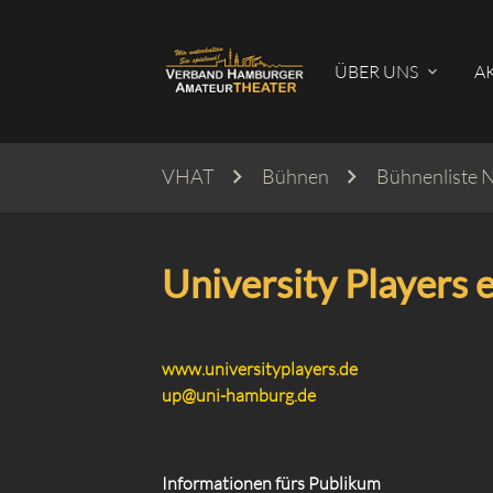
ÜBER UNS
A
VHAT
Bühnen
Bühnenliste 
Suc
University Players e
www.universityplayers.de
up@uni-hamburg.de
Informationen fürs Publikum