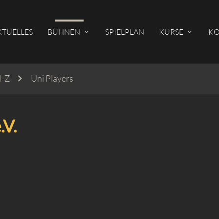
KTUELLES
BÜHNEN
SPIELPLAN
KURSE
KO
N-Z
Uni Players
hbegriffe
SUCH
.V.