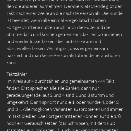
den die anderen aufnehmen. Der/die Klatschende gibt den
Takt nach einer Weile an die nächste Person ab. Die Runde
ist beendet, wenn alle einmal vorgeklatscht haben.
Fortgeschrittene nutzen auch noch die Füße und die
Stimme dazu und können gemeinsam das Tempo anziehen
und wieder lockerlassen, die Lautstärke an- und
abschwellen lassen. Wichtig ist, dass es gemeinsam
passiert und man keine Person als führende heraushören
kann.
Taktzähler
Im Kreis auf 4 durchzählen und gemeinsamen 4/4 Takt
finden. Erst sprechen alle alle Zahlen, dann nur
gerade/ungerade: auf 2 und 4 sind 1 und 3 stumm und
umgekehrt. Dann spricht nur die 1, oder nur die 4, oder 2
und 3 … Alle möglichen Varianten ausprobieren und immer
im Takt bleiben. Die Fortgeschrittenen können auf die 1/8
noch ein Geräusch setzen (z.B. Schnipsen, mit dem Fuß
stampfen, ein „ho“ sagen…), auch hier kann mit Varianten