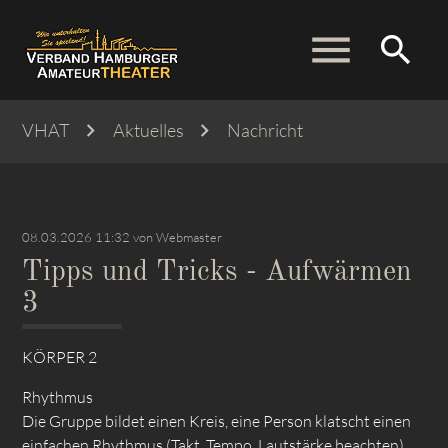
menu
search
VHAT
Aktuelles
Nachricht
Suchbegriffe
SUCHEN
08.03.2026 11:32
von Webmaster
Tipps und Tricks - Aufwärmen
3
KÖRPER 2
Rhythmus
Die Gruppe bildet einen Kreis, eine Person klatscht einen
einfachen Rhythmus (Takt, Tempo, Lautstärke beachten),