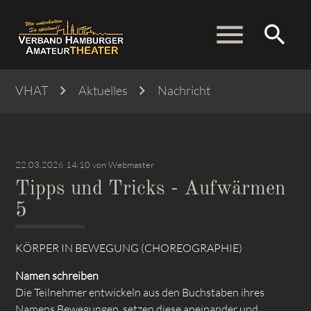
menu
search
VHAT
Aktuelles
Nachricht
Suchbegriffe
SUCHEN
22.03.2026 14:10
von Webmaster
Tipps und Tricks - Aufwärmen
5
KÖRPER IN BEWEGUNG (CHOREOGRAPHIE)
Namen schreiben
Die Teilnehmer entwickeln aus den Buchstaben ihres
Namens Bewegungen, setzen diese aneinander und