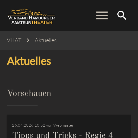
menu
search
VHAT
Aktuelles
Suchbegriffe
SUCHEN
Aktuelles
Vorschauen
26.04.2026 10:52
von Webmaster
Tipps und Tricks - Regie 4